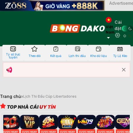
Advertisem
Cài
Việt
đặt
Nam
Tỷ số trực
Theo dõi
Kết quả
Lịch thi đấu
Kho dữ liệu
Tỷ Lệ Kèo
tuyến
Trang chủ
»
Lịch Thi Đấu Cúp Libertadores
TOP NHÀ CÁI
UY TÍN
CƯỢC NGAY
CƯỢC NGAY
CƯỢC NGAY
CƯỢC NGAY
CƯỢC NGAY
CƯỢC NGAY
CƯỢC NGAY