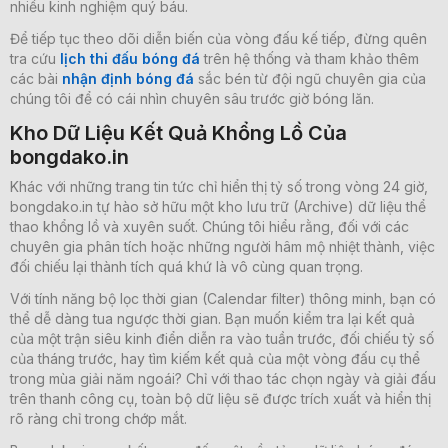
nhiều kinh nghiệm quý báu.
Để tiếp tục theo dõi diễn biến của vòng đấu kế tiếp, đừng quên
tra cứu
lịch thi đấu bóng đá
trên hệ thống và tham khảo thêm
các bài
nhận định bóng đá
sắc bén từ đội ngũ chuyên gia của
chúng tôi để có cái nhìn chuyên sâu trước giờ bóng lăn.
Kho Dữ Liệu Kết Quả Khổng Lồ Của
bongdako.in
Khác với những trang tin tức chỉ hiển thị tỷ số trong vòng 24 giờ,
bongdako.in tự hào sở hữu một kho lưu trữ (Archive) dữ liệu thể
thao khổng lồ và xuyên suốt. Chúng tôi hiểu rằng, đối với các
chuyên gia phân tích hoặc những người hâm mộ nhiệt thành, việc
đối chiếu lại thành tích quá khứ là vô cùng quan trọng.
Với tính năng bộ lọc thời gian (Calendar filter) thông minh, bạn có
thể dễ dàng tua ngược thời gian. Bạn muốn kiểm tra lại kết quả
của một trận siêu kinh điển diễn ra vào tuần trước, đối chiếu tỷ số
của tháng trước, hay tìm kiếm kết quả của một vòng đấu cụ thể
trong mùa giải năm ngoái? Chỉ với thao tác chọn ngày và giải đấu
trên thanh công cụ, toàn bộ dữ liệu sẽ được trích xuất và hiển thị
rõ ràng chỉ trong chớp mắt.