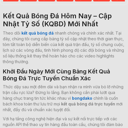
Kết Quả Bóng Đá Hôm Nay – Cập
Nhật Tỷ Số (KQBD) Mới Nhất
Theo dõi
kết quả bóng đá
nhanh chóng và chính xác nhất. Tại
đây, chúng tôi cung cấp bảng tỷ số cập nhật theo thời gian thực,
tóm tắt toàn bộ diễn biến của kết quả trận đấu, tỷ số chung cuộc,
lịch sử các vòng đấu, tình hình phong độ các đội bóng và những
số liệu thống kê thay thế hoàn hảo cho các video highlights
thông thường.
Khởi Đầu Ngày Mới Cùng Bảng Kết Quả
Bóng Đá Trực Tuyến Chuẩn Xác
Thức dậy sau một đêm dài và bạn nhận ra mình vừa bỏ lỡ những
trận cầu rực lửa? Đừng lo lắng. Bạn không cần phải lướt qua
hàng chục trang tin tức khác nhau vì
bongdako
chính là cuốn
bách khoa toàn thư lưu trữ mọi
kết quả bóng đá trực tuyến
mới
nhất, đầy đủ và chuẩn xác tuyệt đối.
Với hạ tầng công nghệ hiện đại và sự kết nối trực tiếp với các
nguồn API thể thao uy tín hàng đầu toàn cầu, chúng tôi đảm bảo