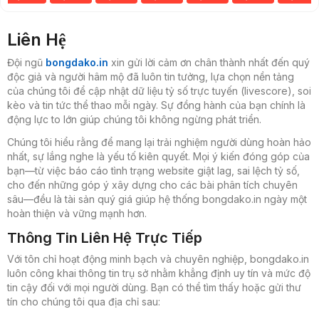
Liên Hệ
Đội ngũ
bongdako.in
xin gửi lời cảm ơn chân thành nhất đến quý
độc giả và người hâm mộ đã luôn tin tưởng, lựa chọn nền tảng
của chúng tôi để cập nhật dữ liệu tỷ số trực tuyến (livescore), soi
kèo và tin tức thể thao mỗi ngày. Sự đồng hành của bạn chính là
động lực to lớn giúp chúng tôi không ngừng phát triển.
Chúng tôi hiểu rằng để mang lại trải nghiệm người dùng hoàn hảo
nhất, sự lắng nghe là yếu tố kiên quyết. Mọi ý kiến đóng góp của
bạn—từ việc báo cáo tình trạng website giật lag, sai lệch tỷ số,
cho đến những góp ý xây dựng cho các bài phân tích chuyên
sâu—đều là tài sản quý giá giúp hệ thống bongdako.in ngày một
hoàn thiện và vững mạnh hơn.
Thông Tin Liên Hệ Trực Tiếp
Với tôn chỉ hoạt động minh bạch và chuyên nghiệp, bongdako.in
luôn công khai thông tin trụ sở nhằm khẳng định uy tín và mức độ
tin cậy đối với mọi người dùng. Bạn có thể tìm thấy hoặc gửi thư
tín cho chúng tôi qua địa chỉ sau: