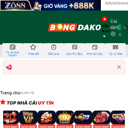
Advertisem
Cài
Việt
đặt
Nam
Tỷ số trực
Theo dõi
Kết quả
Lịch thi đấu
Kho dữ liệu
Tỷ Lệ Kèo
tuyến
Trang chủ
»
Liên Hệ
TOP NHÀ CÁI
UY TÍN
CƯỢC NGAY
CƯỢC NGAY
CƯỢC NGAY
CƯỢC NGAY
CƯỢC NGAY
CƯỢC NGAY
CƯỢC NGAY