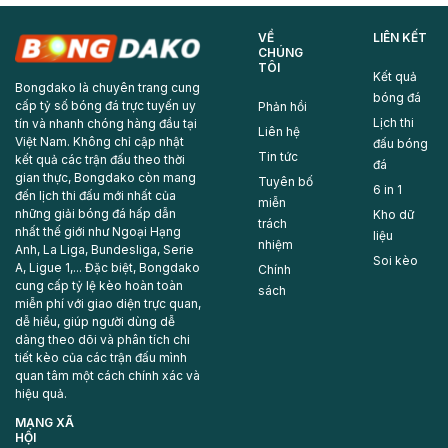
VỀ
LIÊN KẾT
CHÚNG
TÔI
Kết quả
Bongdako là chuyên trang cung
bóng đá
cấp tỷ số bóng đá trực tuyến uy
Phản hồi
Lịch thi
tín và nhanh chóng hàng đầu tại
Liên hệ
Việt Nam. Không chỉ cập nhật
đấu bóng
Tin tức
kết quả các trận đấu theo thời
đá
gian thực, Bongdako còn mang
Tuyên bố
6 in 1
đến lịch thi đấu mới nhất của
miễn
những giải bóng đá hấp dẫn
Kho dữ
trách
nhất thế giới như Ngoại Hạng
liệu
nhiệm
Anh, La Liga, Bundesliga, Serie
Soi kèo
A, Ligue 1,... Đặc biệt, Bongdako
Chính
cung cấp tỷ lệ kèo hoàn toàn
sách
miễn phí với giao diện trực quan,
dễ hiểu, giúp người dùng dễ
dàng theo dõi và phân tích chi
tiết kèo của các trận đấu mình
quan tâm một cách chính xác và
hiệu quả.
MẠNG XÃ
HỘI