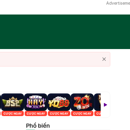
Advertisem
CƯỢC NGAY
CƯỢC NGAY
CƯỢC NGAY
CƯỢC NGAY
CƯỢC NGAY
CƯỢC 
Phổ biến