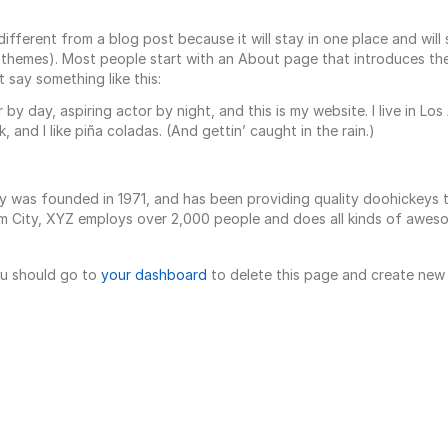
 different from a blog post because it will stay in one place and will
t themes). Most people start with an About page that introduces th
ht say something like this:
 by day, aspiring actor by night, and this is my website. I live in Los
and I like piña coladas. (And gettin’ caught in the rain.)
as founded in 1971, and has been providing quality doohickeys t
am City, XYZ employs over 2,000 people and does all kinds of awes
ou should go to
your dashboard
to delete this page and create new