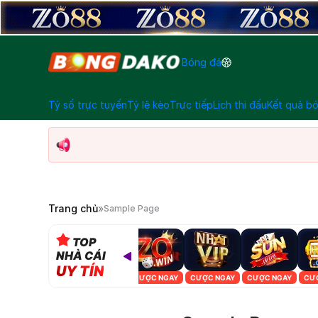
Bóng đá
Tỷ số trực tuyến
Tỷ lệ kèo
Trực tiếp
Lịch thi đấu
Kết quả b
Trang chủ
»
Sample Page
TOP
NHÀ CÁI
UY TÍN
CƯỢC NGAY
CƯỢC NGAY
CƯỢC NGAY
CƯỢC NGAY
CƯỢC NGAY
CƯ