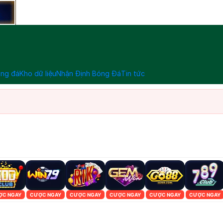
óng đá
Kho dữ liệu
Nhận Định Bóng Đá
Tin tức
ỢC NGAY
CƯỢC NGAY
CƯỢC NGAY
CƯỢC NGAY
CƯỢC NGAY
CƯỢC NGAY