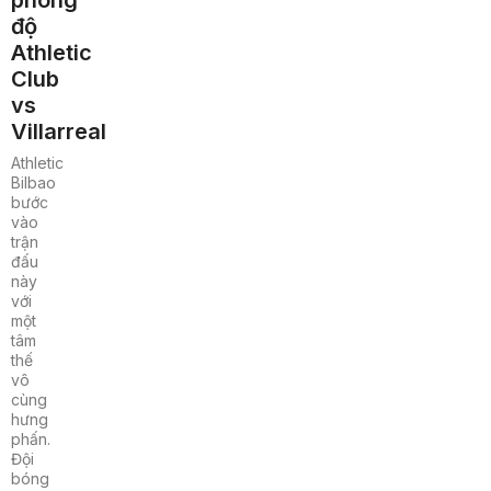
phong
độ
Athletic
Club
vs
Villarreal
Athletic
Bilbao
bước
vào
trận
đấu
này
với
một
tâm
thế
vô
cùng
hưng
phấn.
Đội
bóng