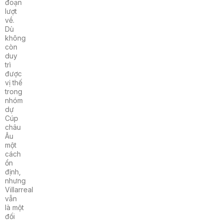
đoạn
lượt
về.
Dù
không
còn
duy
trì
được
vị thế
trong
nhóm
dự
Cúp
châu
Âu
một
cách
ổn
định,
nhưng
Villarreal
vẫn
là một
đối