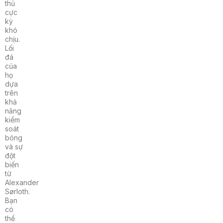
thủ
cực
kỳ
khó
chịu.
Lối
đá
của
họ
dựa
trên
khả
năng
kiểm
soát
bóng
và sự
đột
biến
từ
Alexander
Sørloth.
Bạn
có
thể