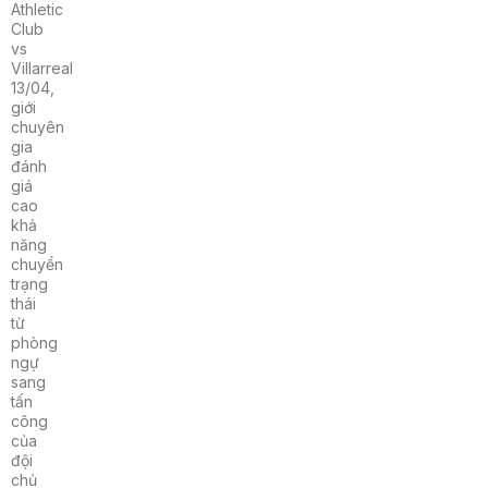
Athletic
Club
vs
Villarreal
13/04,
giới
chuyên
gia
đánh
giá
cao
khả
năng
chuyển
trạng
thái
từ
phòng
ngự
sang
tấn
công
của
đội
chủ