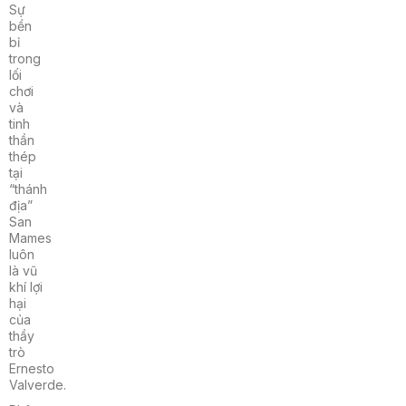
Sự
bền
bỉ
trong
lối
chơi
và
tinh
thần
thép
tại
“thánh
địa”
San
Mames
luôn
là vũ
khí lợi
hại
của
thầy
trò
Ernesto
Valverde.