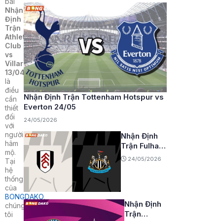
bài
Nhận
Định
Trận
Athletic
Club
vs
Villarreal
13/04
là
điều
Nhận Định Trận Tottenham Hotspur vs
cần
Everton 24/05
thiết
đối
24/05/2026
với
người
Nhận Định
hâm
Trận Fulham
mộ.
vs
24/05/2026
Tại
Newcastle
hệ
United
thống
24/05
của
BONGDAKO
,
Nhận Định
chúng
Trận
tôi