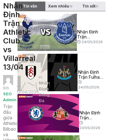
Nhận
Tin vắn
Xem nhiều
Tin sốt
Định
Trận
Athletic
Nhận Định
Trận
Club
Tottenham
24/05/2026
Hotspur vs
vs
Everton
Villarreal
24/05
13/04
Nhận Định
Trận Fulham
in
vs
Nhận
Newcastle
24/05/2026
Bởi
Định
12/04/2026
United
SEO
Bóng
24/05
Admin
Đá
Trận
đấu
Nhận Định
giữa
Trận
Sunderland
Athletic
vs Chelsea
23/05/2026
Bilbao
24/05
và