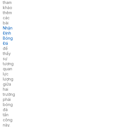
tham
khảo
thêm
các
bài
Nhận
Định
Bóng
Đá
để
thấy
sự
tương
quan
lực
lượng
giữa
hai
trường
phái
bóng
đá
tấn
công
này.