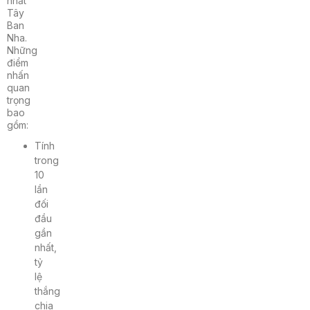
nhất
Tây
Ban
Nha.
Những
điểm
nhấn
quan
trọng
bao
gồm:
Tính
trong
10
lần
đối
đầu
gần
nhất,
tỷ
lệ
thắng
chia