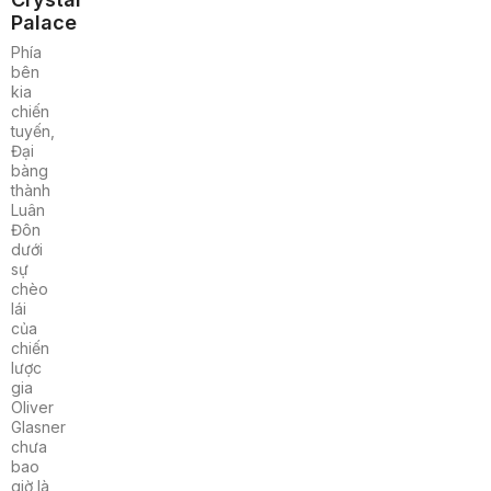
Palace
Phía
bên
kia
chiến
tuyến,
Đại
bàng
thành
Luân
Đôn
dưới
sự
chèo
lái
của
chiến
lược
gia
Oliver
Glasner
chưa
bao
giờ là