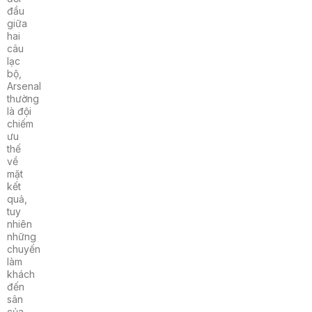
đầu
giữa
hai
câu
lạc
bộ,
Arsenal
thường
là đội
chiếm
ưu
thế
về
mặt
kết
quả,
tuy
nhiên
những
chuyến
làm
khách
đến
sân
của