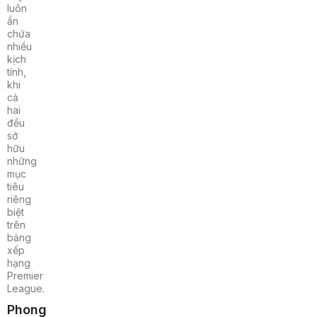
luôn
ẩn
chứa
nhiều
kịch
tính,
khi
cả
hai
đều
sở
hữu
những
mục
tiêu
riêng
biệt
trên
bảng
xếp
hạng
Premier
League.
Phong