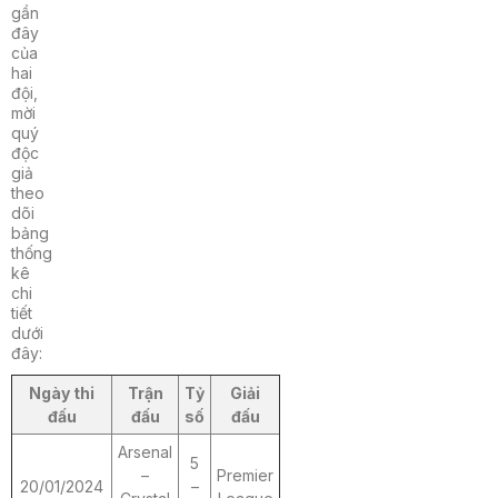
gần
đây
của
hai
đội,
mời
quý
độc
giả
theo
dõi
bảng
thống
kê
chi
tiết
dưới
đây:
Ngày thi
Trận
Tỷ
Giải
đấu
đấu
số
đấu
Arsenal
5
–
Premier
20/01/2024
–