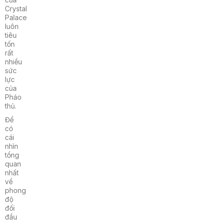
Crystal
Palace
luôn
tiêu
tốn
rất
nhiều
sức
lực
của
Pháo
thủ.
Để
có
cái
nhìn
tổng
quan
nhất
về
phong
độ
đối
đầu