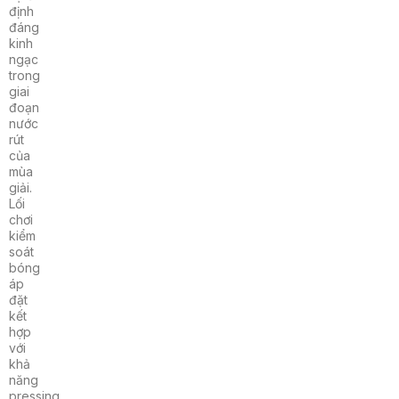
định
đáng
kinh
ngạc
trong
giai
đoạn
nước
rút
của
mùa
giải.
Lối
chơi
kiểm
soát
bóng
áp
đặt
kết
hợp
với
khả
năng
pressing