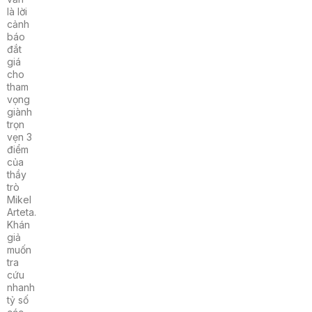
là lời
cảnh
báo
đắt
giá
cho
tham
vọng
giành
trọn
vẹn 3
điểm
của
thầy
trò
Mikel
Arteta.
Khán
giả
muốn
tra
cứu
nhanh
tỷ số