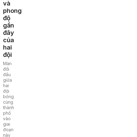
và
phong
độ
gần
đây
của
hai
đội
Màn
đối
đầu
giữa
hai
đội
bóng
cùng
thành
phố
vào
giai
đoạn
này