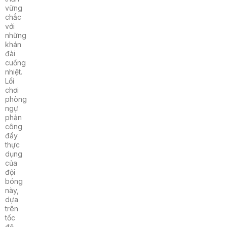
vững
chắc
với
những
khán
đài
cuồng
nhiệt.
Lối
chơi
phòng
ngự
phản
công
đầy
thực
dụng
của
đội
bóng
này,
dựa
trên
tốc
độ