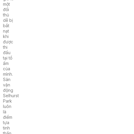
một
đối
thủ
dễ bị
bắt
nạt
khi
được
thi
đấu
tại tổ
ấm
của
mình.
Sân
vận
động
Selhurst
Park
luôn
là
điểm
tựa
tinh
thần