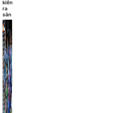
kiến
ra
sân