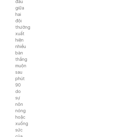
đấu
giữa
hai
đội
thường
xuất
hiện
nhiều
bàn
thắng
muộn
sau
phút
90
do
sự
nôn
nóng
hoặc
xuống
sức
của