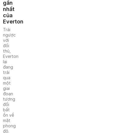
gần
nhất
của
Everton
Trái
ngược
với
đối
thủ,
Everton
lại
đang
trải
qua
một
giai
đoạn
tương
đối
bất
ổn về
mặt
phong
độ.