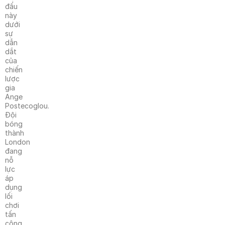
đấu
này
dưới
sự
dẫn
dắt
của
chiến
lược
gia
Ange
Postecoglou.
Đội
bóng
thành
London
đang
nỗ
lực
áp
dụng
lối
chơi
tấn
công