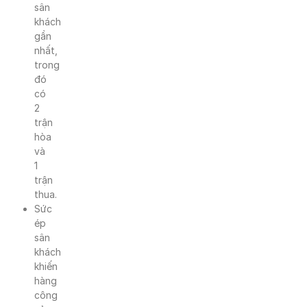
sân
khách
gần
nhất,
trong
đó
có
2
trận
hòa
và
1
trận
thua.
Sức
ép
sân
khách
khiến
hàng
công