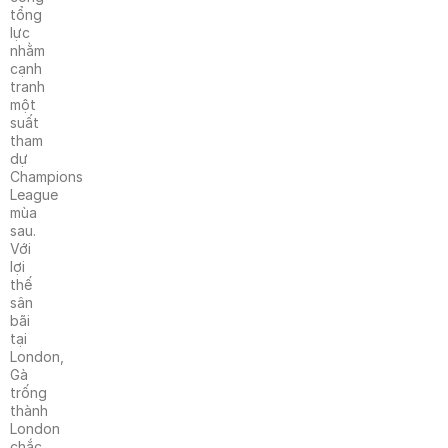
tổng
lực
nhằm
cạnh
tranh
một
suất
tham
dự
Champions
League
mùa
sau.
Với
lợi
thế
sân
bãi
tại
London,
Gà
trống
thành
London
chắc