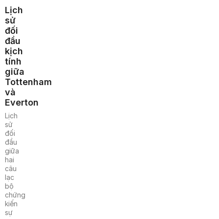
Lịch
sử
đối
đầu
kịch
tính
giữa
Tottenham
và
Everton
Lịch
sử
đối
đầu
giữa
hai
câu
lạc
bộ
chứng
kiến
sự