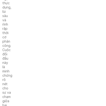
thực
dụng,
lùi
sâu
và
rình
rập
thời
cơ
phản
công.
Cuộc
đối
đầu
này
là
minh
chứng
rõ
nét
cho
sự va
chạm
giữa
hai