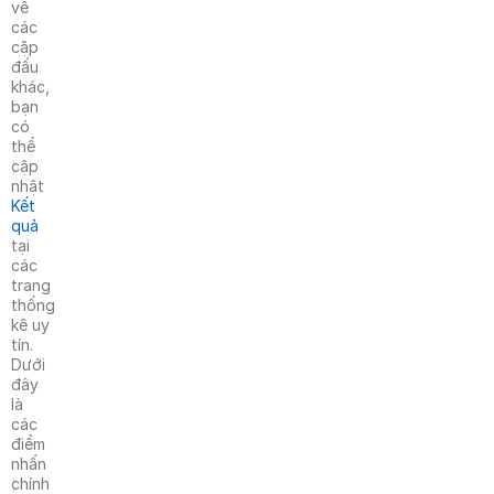
về
các
cặp
đấu
khác,
bạn
có
thể
cập
nhật
Kết
quả
tại
các
trang
thống
kê uy
tín.
Dưới
đây
là
các
điểm
nhấn
chính