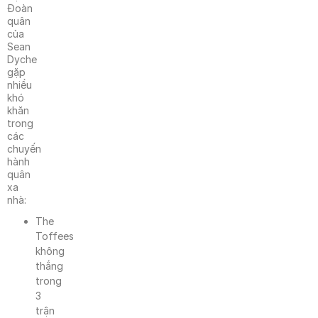
Đoàn
quân
của
Sean
Dyche
gặp
nhiều
khó
khăn
trong
các
chuyến
hành
quân
xa
nhà:
The
Toffees
không
thắng
trong
3
trận