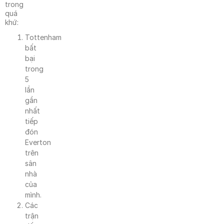
trong
quá
khứ:
Tottenham
bất
bại
trong
5
lần
gần
nhất
tiếp
đón
Everton
trên
sân
nhà
của
mình.
Các
trận