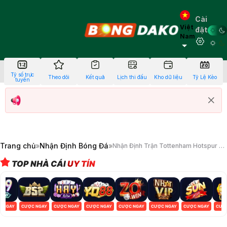
Cài
Việt
đặt
Nam
Tỷ số trực
Theo dõi
Kết quả
Lịch thi đấu
Kho dữ liệu
Tỷ Lệ Kèo
tuyến
Trang chủ
»
Nhận Định Bóng Đá
»
Nhận Định Trận Tottenham Hotspur Vs
Everton 24/05
TOP NHÀ CÁI
UY TÍN
C NGAY
CƯỢC NGAY
CƯỢC NGAY
CƯỢC NGAY
CƯỢC NGAY
CƯỢC NGAY
CƯỢC NGAY
CƯỢ