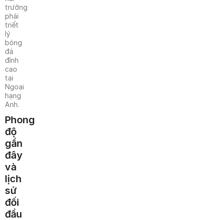
trường
phái
triết
lý
bóng
đá
đỉnh
cao
tại
Ngoại
hạng
Anh.
Phong
độ
gần
đây
và
lịch
sử
đối
đầu