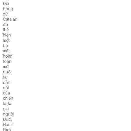
Đội
bóng
xứ
Catalan
đã
thể
hiện
một
bộ
mặt
hoàn
toàn
mới
dưới
sự
dẫn
dắt
của
chiến
lược
gia
người
Đức,
Hansi
Flick.