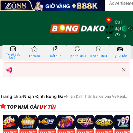
Advertisem
Cài
Việt
đặt
Nam
Tỷ số trực
Theo dõi
Kết quả
Lịch thi đấu
Kho dữ liệu
Tỷ Lệ Kèo
tuyến
Trang chủ
»
Nhận Định Bóng Đá
»
Nhận Định Trận Barcelona Vs Real
Betis 18/05
TOP NHÀ CÁI
UY TÍN
CƯỢC NGAY
CƯỢC NGAY
CƯỢC NGAY
CƯỢC NGAY
CƯỢC NGAY
CƯỢC NGAY
CƯỢC NGAY