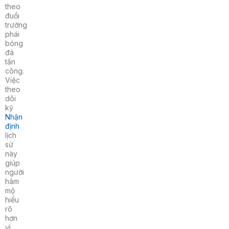
theo
đuổi
trường
phái
bóng
đá
tấn
công.
Việc
theo
dõi
kỹ
Nhận
định
lịch
sử
này
giúp
người
hâm
mộ
hiểu
rõ
hơn
vì