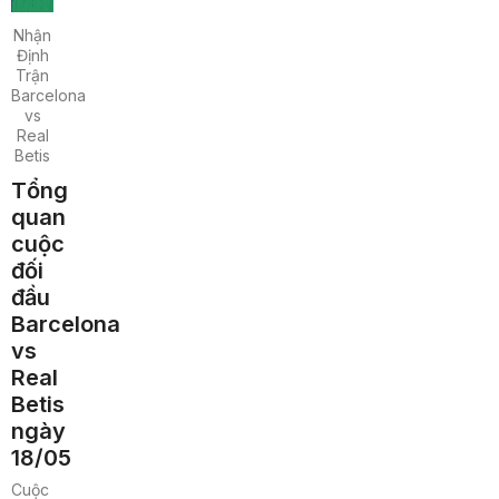
Nhận
Định
Trận
Barcelona
vs
Real
Betis
Tổng
quan
cuộc
đối
đầu
Barcelona
vs
Real
Betis
ngày
18/05
Cuộc