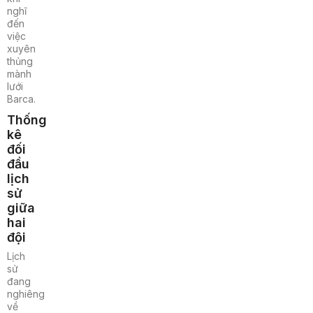
nghĩ
đến
việc
xuyên
thủng
mành
lưới
Barca.
Thống
kê
đối
đầu
lịch
sử
giữa
hai
đội
Lịch
sử
đang
nghiêng
về