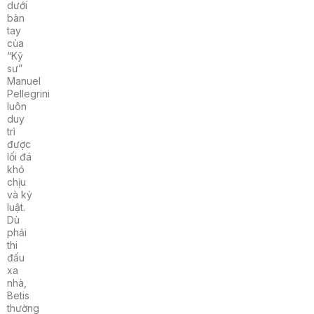
dưới
bàn
tay
của
“Kỹ
sư”
Manuel
Pellegrini
luôn
duy
trì
được
lối đá
khó
chịu
và kỷ
luật.
Dù
phải
thi
đấu
xa
nhà,
Betis
thường