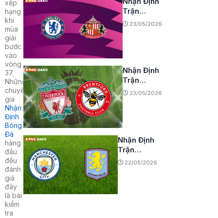
Nhận Định
xếp
Trận
hạng
Sunderland
khi
23/05/2026
mùa
vs Chelsea
giải
24/05
bước
vào
vòng
Nhận Định
37.
Trận
Những
Liverpool
chuyên
23/05/2026
gia
vs
Nhận
Brentford
Định
24/05
Bóng
Đá
Nhận Định
hàng
Trận
đầu
Manchester
đều
22/05/2026
City vs
đánh
giá
Aston Villa
đây
24/05
là bài
kiểm
tra