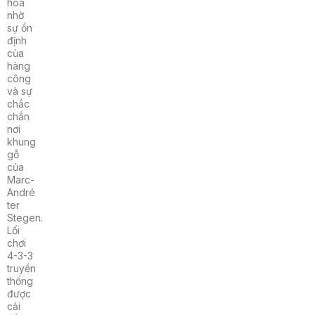
hoa
nhờ
sự ổn
định
của
hàng
công
và sự
chắc
chắn
nơi
khung
gỗ
của
Marc-
André
ter
Stegen.
Lối
chơi
4-3-3
truyền
thống
được
cải