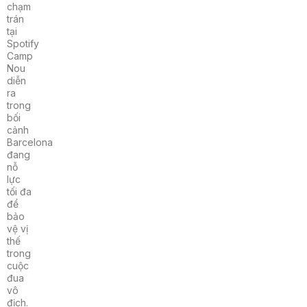
chạm
trán
tại
Spotify
Camp
Nou
diễn
ra
trong
bối
cảnh
Barcelona
đang
nỗ
lực
tối đa
để
bảo
vệ vị
thế
trong
cuộc
đua
vô
địch.