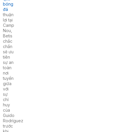
bóng
đá
thuận
lợi tại
Camp
Nou,
Betis
chắc
chắn
sẽ ưu
tiên
sự an
toàn
nơi
tuyến
giữa
với
sự
chỉ
huy
của
Guido
Rodríguez
trước
khi