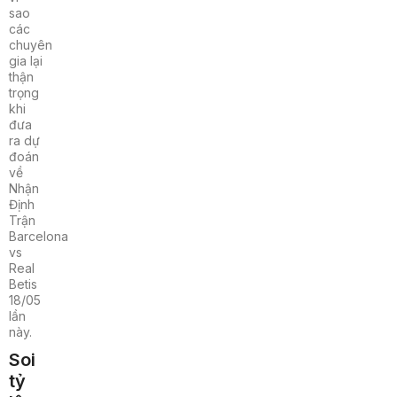
sao
các
chuyên
gia lại
thận
trọng
khi
đưa
ra dự
đoán
về
Nhận
Định
Trận
Barcelona
vs
Real
Betis
18/05
lần
này.
Soi
tỷ