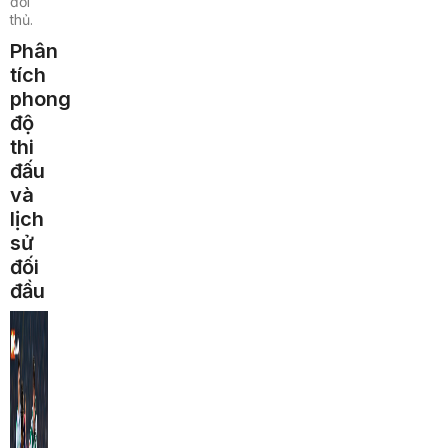
đối
thủ.
Phân
tích
phong
độ
thi
đấu
và
lịch
sử
đối
đầu