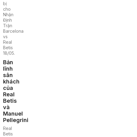
bị
cho
Nhận
Định
Trận
Barcelona
vs
Real
Betis
18/05.
Bản
lĩnh
sân
khách
của
Real
Betis
và
Manuel
Pellegrini
Real
Betis