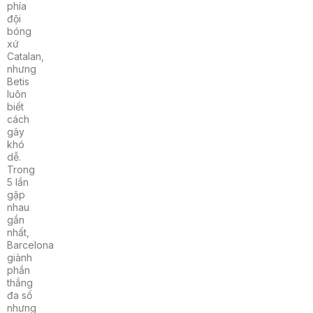
phía
đội
bóng
xứ
Catalan,
nhưng
Betis
luôn
biết
cách
gây
khó
dễ.
Trong
5 lần
gặp
nhau
gần
nhất,
Barcelona
giành
phần
thắng
đa số
nhưng