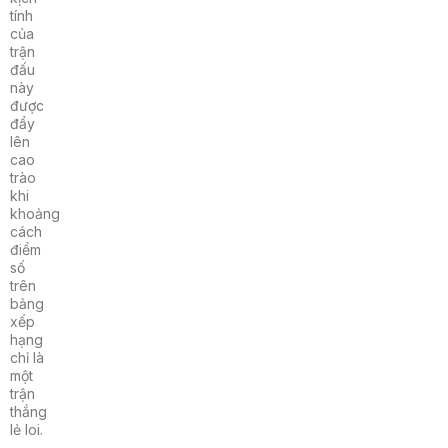
tính
của
trận
đấu
này
được
đẩy
lên
cao
trào
khi
khoảng
cách
điểm
số
trên
bảng
xếp
hạng
chỉ là
một
trận
thắng
lẻ loi.