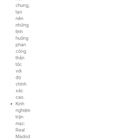
chung,
tạo
nên
những
tình
huống
phản
công
thần
tốc
với
độ
chính
xác
cao.
Kinh
nghiệm
trận
mạc:
Real
Madrid