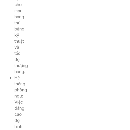
cho
mọi
hàng
thủ
bằng
kỹ
thuật
và
tốc
độ
thượng
hạng.
Hệ
thống
phòng
ngự:
Việc
dâng
cao
đội
hình