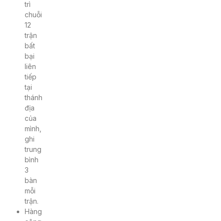
trì
chuỗi
12
trận
bất
bại
liên
tiếp
tại
thánh
địa
của
mình,
ghi
trung
bình
3
bàn
mỗi
trận.
Hàng