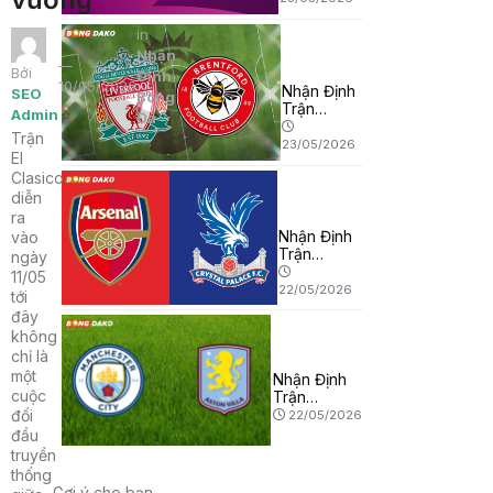
24/05
in
Nhận
Bởi
Định
10/05/2026
Nhận Định
SEO
Bóng
Trận
Admin
Đá
Liverpool
Trận
vs
23/05/2026
El
Brentford
Clasico
24/05
diễn
ra
Nhận Định
vào
Trận
ngày
Crystal
11/05
Palace vs
22/05/2026
tới
Arsenal
đây
24/05
không
chỉ là
một
Nhận Định
cuộc
Trận
Manchester
đối
22/05/2026
City vs
đầu
Aston Villa
truyền
24/05
thống
Gợi ý cho bạn