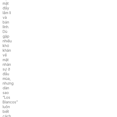
mặt
đầy
lầm lì
và
bản
lĩnh.
Dù
gặp
nhiều
khó
khăn
về
mặt
nhân
sự ở
đầu
mùa,
nhưng
dàn
sao
“Los
Blancos”
luôn
biết
cách