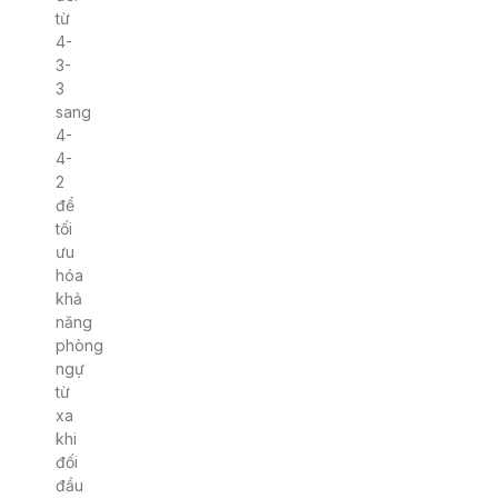
từ
4-
3-
3
sang
4-
4-
2
để
tối
ưu
hóa
khả
năng
phòng
ngự
từ
xa
khi
đối
đầu