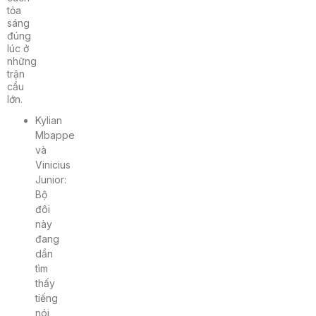
tỏa
sáng
đúng
lúc ở
những
trận
cầu
lớn.
Kylian
Mbappe
và
Vinicius
Junior:
Bộ
đôi
này
đang
dần
tìm
thấy
tiếng
nói