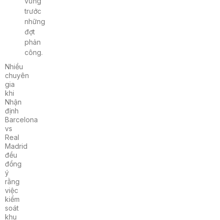
vững
trước
những
đợt
phản
công.
Nhiều
chuyên
gia
khi
Nhận
định
Barcelona
vs
Real
Madrid
đều
đồng
ý
rằng
việc
kiểm
soát
khu