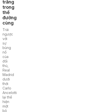
trắng
trong
thế
đường
cùng
Trái
ngược
với
sự
bùng
nổ
của
đối
thủ,
Real
Madrid
dưới
thời
Carlo
Ancelotti
lại thể
hiện
một
bộ