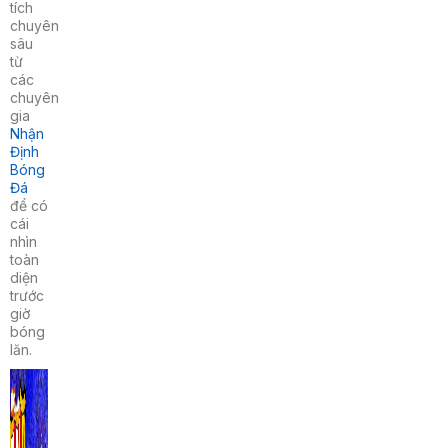
tích
chuyên
sâu
từ
các
chuyên
gia
Nhận
Định
Bóng
Đá
để có
cái
nhìn
toàn
diện
trước
giờ
bóng
lăn.