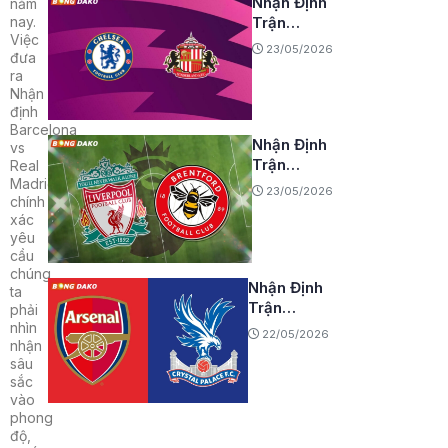
Nhận Định
năm
Trận
nay.
Việc
Sunderland
23/05/2026
đưa
vs Chelsea
ra
24/05
Nhận
định
Barcelona
Nhận Định
vs
Trận
Real
Madrid
Liverpool
23/05/2026
chính
vs
xác
Brentford
yêu
24/05
cầu
chúng
Nhận Định
ta
Trận
phải
Crystal
nhìn
22/05/2026
nhận
Palace vs
sâu
Arsenal
sắc
24/05
vào
phong
độ,