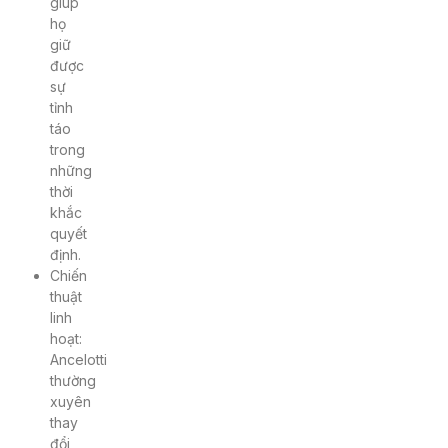
giúp
họ
giữ
được
sự
tỉnh
táo
trong
những
thời
khắc
quyết
định.
Chiến
thuật
linh
hoạt:
Ancelotti
thường
xuyên
thay
đổi