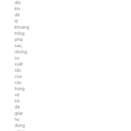
đôi
khi
để
lộ
khoảng
trống
phía
sau,
nhưng
sự
xuất
sắc
của
các
trung
vệ
trẻ
đã
giúp
họ
đứng