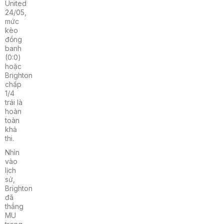
United
24/05,
mức
kèo
đồng
banh
(0:0)
hoặc
Brighton
chấp
1/4
trái là
hoàn
toàn
khả
thi.
Nhìn
vào
lịch
sử,
Brighton
đã
thắng
MU