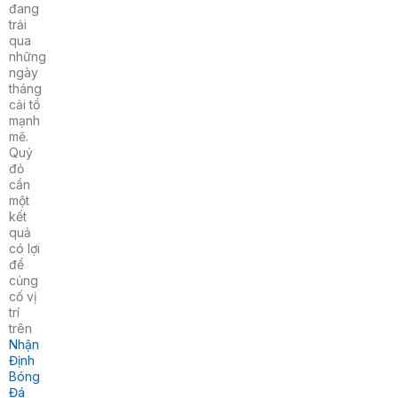
đang
trải
qua
những
ngày
tháng
cải tổ
mạnh
mẽ.
Quỷ
đỏ
cần
một
kết
quả
có lợi
để
củng
cố vị
trí
trên
Nhận
Định
Bóng
Đá