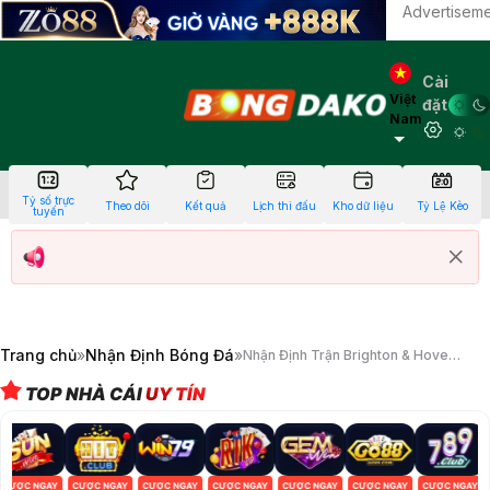
Advertisem
Cài
Việt
đặt
Nam
Tỷ số trực
Theo dõi
Kết quả
Lịch thi đấu
Kho dữ liệu
Tỷ Lệ Kèo
tuyến
Trang chủ
»
Nhận Định Bóng Đá
»
Nhận Định Trận Brighton & Hove
Albion Vs Manchester United 24/05
TOP NHÀ CÁI
UY TÍN
CƯỢC NGAY
CƯỢC NGAY
CƯỢC NGAY
CƯỢC NGAY
CƯỢC NGAY
CƯỢC NGAY
CƯỢC NGAY