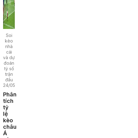
Soi
kèo
nhà
cái
và dự
đoán
tỷ số
trận
đấu
24/05
Phân
tích
tỷ
lệ
kèo
châu
Á