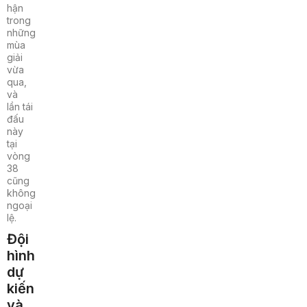
hận
trong
những
mùa
giải
vừa
qua,
và
lần tái
đấu
này
tại
vòng
38
cũng
không
ngoại
lệ.
Đội
hình
dự
kiến
và