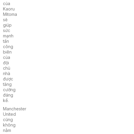
của
Kaoru
Mitoma
sẽ
giúp
sức
mạnh
tấn
công
biên
của
đội
chủ
nhà
được
tăng
cường
đáng
kể.
Manchester
United
cũng
không
nằm