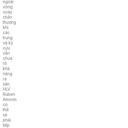
ngoài
vòng
xoáy
chấn
thương
khi
các
trung
vệ kỳ
cựu
vẫn
chưa
rõ
khả
năng
ra
sân.
HLV
Ruben
Amorim
có
thể
sẽ
phải
tiếp