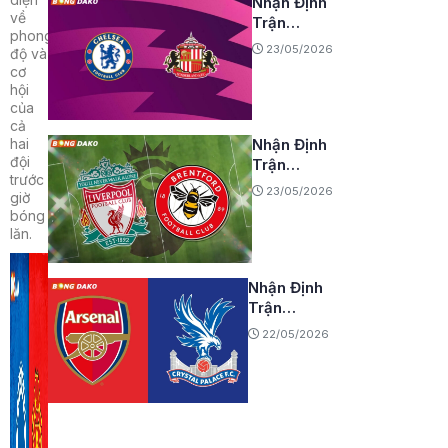
Nhận Định
về
Trận
phong
Sunderland
23/05/2026
độ và
vs Chelsea
cơ
24/05
hội
của
cả
hai
Nhận Định
đội
Trận
trước
Liverpool
23/05/2026
giờ
vs
bóng
Brentford
lăn.
24/05
Nhận Định
Trận
Crystal
22/05/2026
Palace vs
Arsenal
24/05