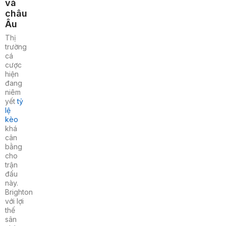
và
châu
Âu
Thị
trường
cá
cược
hiện
đang
niêm
yết
tỷ
lệ
kèo
khá
cân
bằng
cho
trận
đấu
này.
Brighton
với lợi
thế
sân