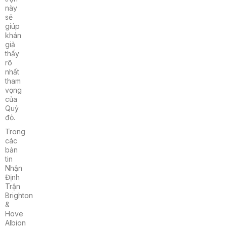
này
sẽ
giúp
khán
giả
thấy
rõ
nhất
tham
vọng
của
Quỷ
đỏ.
Trong
các
bản
tin
Nhận
Định
Trận
Brighton
&
Hove
Albion