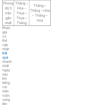
Phong
Thắng –
Thắng –
độ 5
Hòa –
Thắng – Hòa
trận
Thua –
– Thắng –
gần
Thua –
Hòa
nhất
Thắng
Khán
giả
có
thể
cập
nhật
Kết
quả
nhanh
nhất
ngay
sau
khi
tiếng
còi
mãn
cuộc
vang
lên