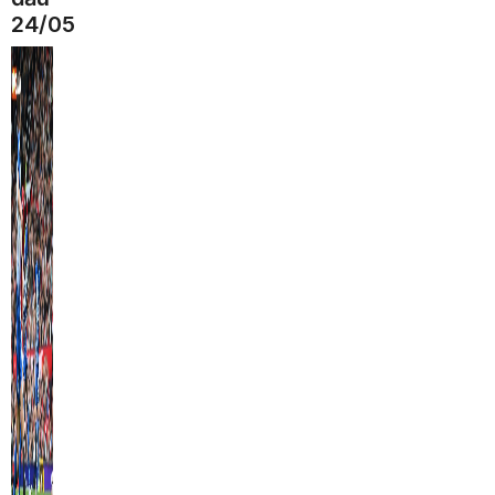
24/05