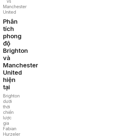
vs
Manchester
United
Phân
tích
phong
độ
Brighton
và
Manchester
United
hiện
tại
Brighton
dưới
thời
chiến
lược
gia
Fabian
Hurzeler