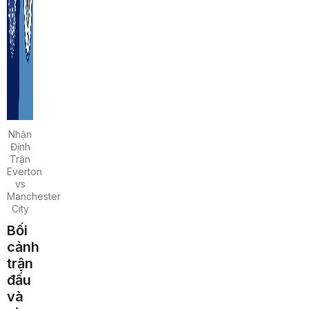
Nhận
Định
Trận
Everton
vs
Manchester
City
Bối
cảnh
trận
đấu
và