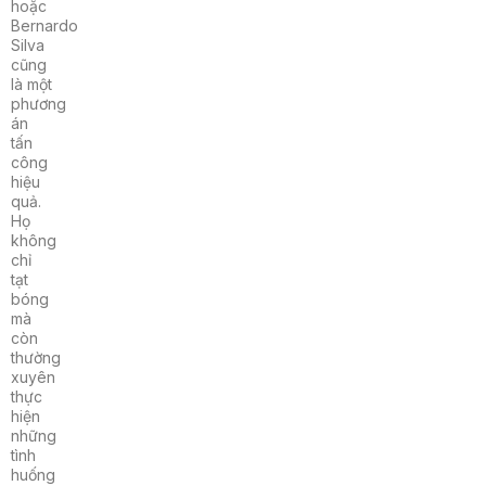
hoặc
Bernardo
Silva
cũng
là một
phương
án
tấn
công
hiệu
quả.
Họ
không
chỉ
tạt
bóng
mà
còn
thường
xuyên
thực
hiện
những
tình
huống