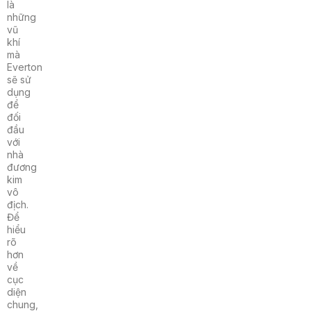
là
những
vũ
khí
mà
Everton
sẽ sử
dụng
để
đối
đầu
với
nhà
đương
kim
vô
địch.
Để
hiểu
rõ
hơn
về
cục
diện
chung,