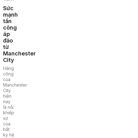
Sức
mạnh
tấn
công
áp
đảo
từ
Manchester
City
Hàng
công
của
Manchester
City
hiện
nay
là nỗi
khiếp
sợ
của
bất
kỳ hệ