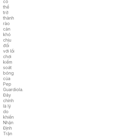
có
thể
trở
thành
rào
cản
khó
chịu
đối
với lối
chơi
kiểm
soát
bóng
của
Pep
Guardiola.
Đây
chính
là lý
do
khiến
Nhận
Định
Trận