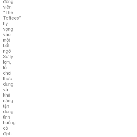
động
viên
“The
Toffees”
hy
vọng
vào
một
bất
ngờ.
Sự lỳ
lợm,
lối
chơi
thực
dụng
và
khả
năng
tận
dụng
tình
huống
cố
định