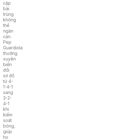
cặp
bài
trùng
không
thể
ngăn
cản.
Pep
Guardiola
thường
xuyên
biến
đổi
sơ đồ
từ 4-
1-4-1
sang
3-2-
4-1
khi
kiểm
soát
bóng,
giúp
họ