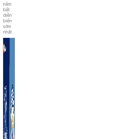
nắm
bắt
diễn
biến
sớm
nhất.