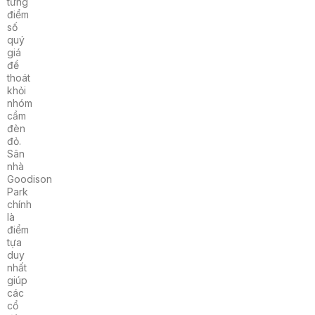
từng
điểm
số
quý
giá
để
thoát
khỏi
nhóm
cầm
đèn
đỏ.
Sân
nhà
Goodison
Park
chính
là
điểm
tựa
duy
nhất
giúp
các
cổ