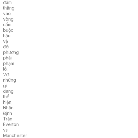
đâm
thẳng
vào
vòng
cấm,
buộc
hậu
vệ
đối
phương
phải
phạm
lỗi.
Với
những
gì
đang
thể
hiện,
Nhận
Định
Trận
Everton
vs
Manchester