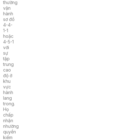
thường
vận
hành
sơ đồ
4-4-
1-1
hoặc
4-5-1
với
sự
tập
trung
cao
độ ở
khu
vực
hành
lang
trong.
Họ
chấp
nhận
nhường
quyền
kiểm