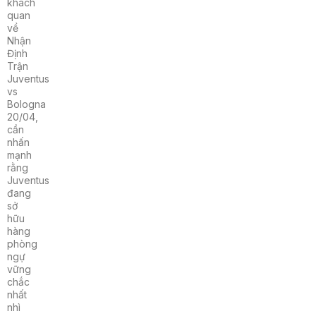
khách
quan
về
Nhận
Định
Trận
Juventus
vs
Bologna
20/04,
cần
nhấn
mạnh
rằng
Juventus
đang
sở
hữu
hàng
phòng
ngự
vững
chắc
nhất
nhì