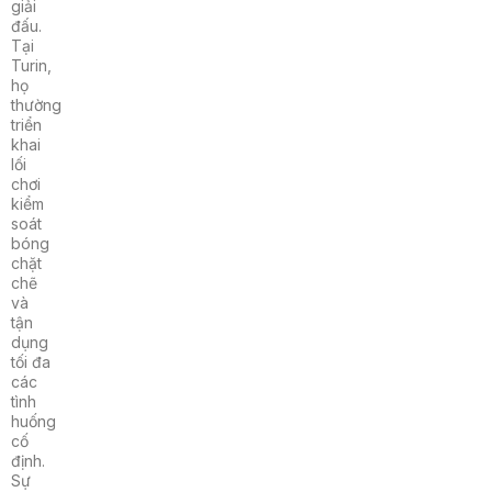
giải
đấu.
Tại
Turin,
họ
thường
triển
khai
lối
chơi
kiểm
soát
bóng
chặt
chẽ
và
tận
dụng
tối đa
các
tình
huống
cố
định.
Sự