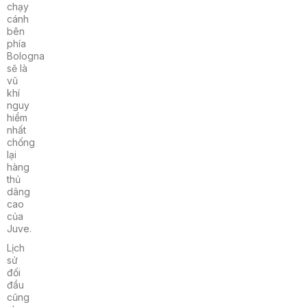
chạy
cánh
bên
phía
Bologna
sẽ là
vũ
khí
nguy
hiểm
nhất
chống
lại
hàng
thủ
dâng
cao
của
Juve.
Lịch
sử
đối
đầu
cũng