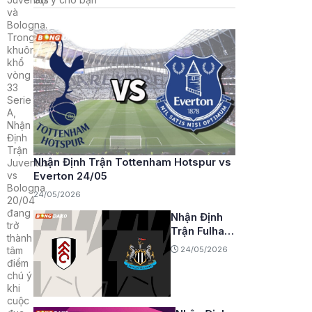
và
Bologna.
Trong
khuôn
khổ
vòng
33
Serie
A,
Nhận
Định
Trận
Nhận Định Trận Tottenham Hotspur vs
Juventus
vs
Everton 24/05
Bologna
24/05/2026
20/04
đang
Nhận Định
trở
Trận Fulham
thành
vs
tâm
24/05/2026
Newcastle
điểm
United
chú ý
24/05
khi
cuộc