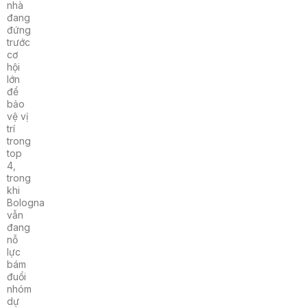
nhà
đang
đứng
trước
cơ
hội
lớn
để
bảo
vệ vị
trí
trong
top
4,
trong
khi
Bologna
vẫn
đang
nỗ
lực
bám
đuổi
nhóm
dự