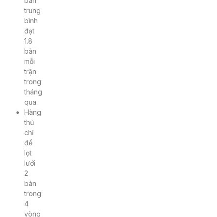
bàn
trung
bình
đạt
1.8
bàn
mỗi
trận
trong
tháng
qua.
Hàng
thủ
chỉ
để
lọt
lưới
2
bàn
trong
4
vòng