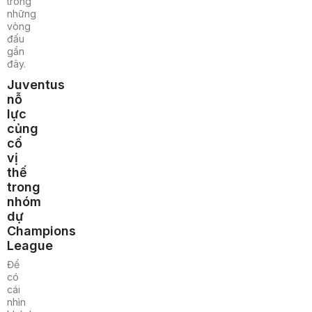
trong
những
vòng
đấu
gần
đây.
Juventus
nỗ
lực
củng
cố
vị
thế
trong
nhóm
dự
Champions
League
Để
có
cái
nhìn