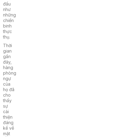
đấu
như
những
chiến
binh
thực
thụ.
Thời
gian
gần
đây,
hàng
phòng
ngự
của
họ đã
cho
thấy
sự
cải
thiện
đáng
kể về
mặt