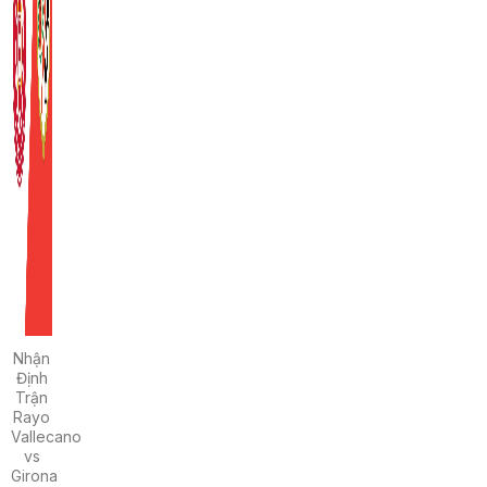
Nhận
Định
Trận
Rayo
Vallecano
vs
Girona