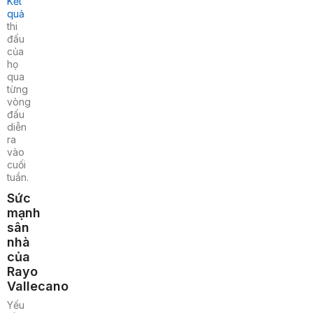
Kết
quả
thi
đấu
của
họ
qua
từng
vòng
đấu
diễn
ra
vào
cuối
tuần.
Sức
mạnh
sân
nhà
của
Rayo
Vallecano
Yếu