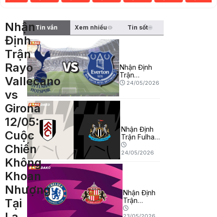
Nhận
Tin vắn
Xem nhiều
Tin sốt
Định
Trận
Rayo
Nhận Định
Trận
Vallecano
Tottenham
24/05/2026
Hotspur vs
vs
Everton
Girona
24/05
12/05:
Nhận Định
Cuộc
Trận Fulham
vs
Chiến
Newcastle
24/05/2026
Không
United
24/05
Khoan
Nhượng
Nhận Định
Tại
Trận
Sunderland
La
vs Chelsea
23/05/2026