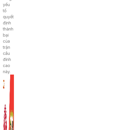
yếu
tố
quyết
định
thành
bại
của
trận
cầu
đỉnh
cao
này.