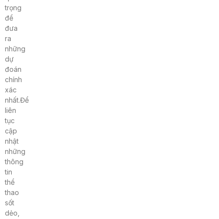
trọng
để
đưa
ra
những
dự
đoán
chính
xác
nhất.Để
liên
tục
cập
nhật
những
thông
tin
thể
thao
sốt
dẻo,