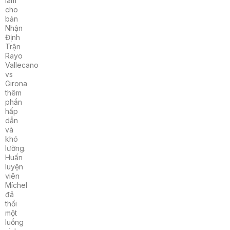
làm
cho
bản
Nhận
Định
Trận
Rayo
Vallecano
vs
Girona
thêm
phần
hấp
dẫn
và
khó
lường.
Huấn
luyện
viên
Míchel
đã
thổi
một
luồng