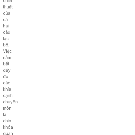
chiến
thuật
của
cả
hai
câu
lạc
bộ.
Việc
nắm
bắt
đầy
đủ
các
khía
cạnh
chuyên
môn
là
chìa
khóa
quan