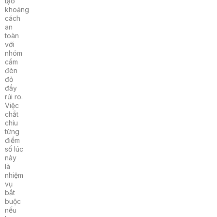
tạo
khoảng
cách
an
toàn
với
nhóm
cầm
đèn
đỏ
đầy
rủi ro.
Việc
chắt
chiu
từng
điểm
số lúc
này
là
nhiệm
vụ
bắt
buộc
nếu