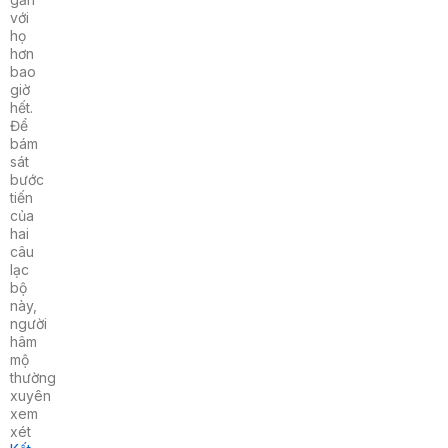
với
họ
hơn
bao
giờ
hết.
Để
bám
sát
bước
tiến
của
hai
câu
lạc
bộ
này,
người
hâm
mộ
thường
xuyên
xem
xét