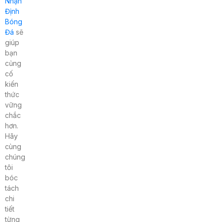
Nhận
Định
Bóng
Đá
sẽ
giúp
bạn
củng
cố
kiến
thức
vững
chắc
hơn.
Hãy
cùng
chúng
tôi
bóc
tách
chi
tiết
từng