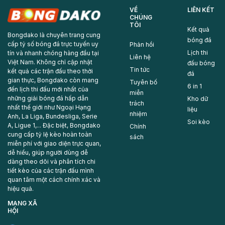
VỀ
LIÊN KẾT
CHÚNG
TÔI
Kết quả
Bongdako là chuyên trang cung
bóng đá
cấp tỷ số bóng đá trực tuyến uy
Phản hồi
Lịch thi
tín và nhanh chóng hàng đầu tại
Liên hệ
Việt Nam. Không chỉ cập nhật
đấu bóng
Tin tức
kết quả các trận đấu theo thời
đá
gian thực, Bongdako còn mang
Tuyên bố
6 in 1
đến lịch thi đấu mới nhất của
miễn
những giải bóng đá hấp dẫn
Kho dữ
trách
nhất thế giới như Ngoại Hạng
liệu
nhiệm
Anh, La Liga, Bundesliga, Serie
Soi kèo
A, Ligue 1,... Đặc biệt, Bongdako
Chính
cung cấp tỷ lệ kèo hoàn toàn
sách
miễn phí với giao diện trực quan,
dễ hiểu, giúp người dùng dễ
dàng theo dõi và phân tích chi
tiết kèo của các trận đấu mình
quan tâm một cách chính xác và
hiệu quả.
MẠNG XÃ
HỘI